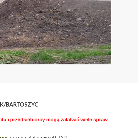
 K/BARTOSZYC
u i przedsiębiorcy mogą załatwić wiele spraw
zne
oraz na platformie ePUAP.