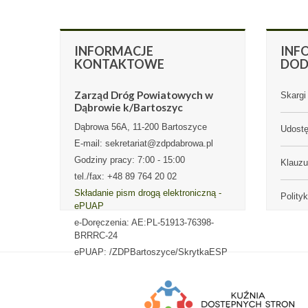
INFORMACJE
INF
KONTAKTOWE
DO
Zarząd Dróg Powiatowych w
Skargi 
Dąbrowie k/Bartoszyc
Dąbrowa 56A, 11-200 Bartoszyce
Udostę
E-mail: sekretariat@zdpdabrowa.pl
Godziny pracy: 7:00 - 15:00
Klauz
tel./fax: +48 89 764 20 02
Składanie pism drogą elektroniczną -
Polity
ePUAP
e-Doręczenia: AE:PL-51913-76398-
BRRRC-24
ePUAP: /ZDPBartoszyce/SkrytkaESP