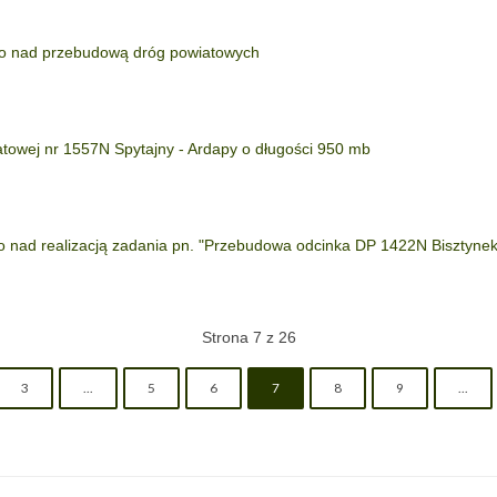
go nad przebudową dróg powiatowych
towej nr 1557N Spytajny - Ardapy o długości 950 mb
o nad realizacją zadania pn. "Przebudowa odcinka DP 1422N Bisztynek
Strona 7 z 26
3
...
5
6
7
8
9
...