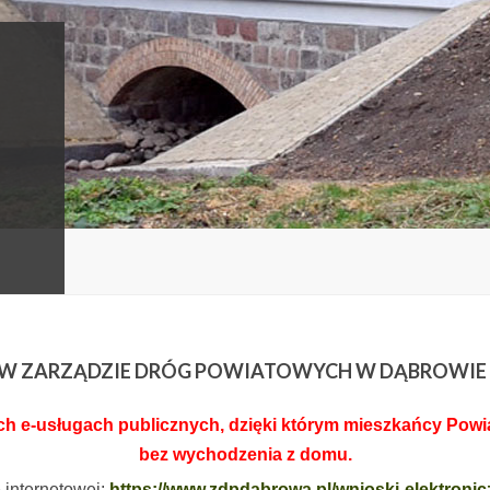
I W ZARZĄDZIE DRÓG POWIATOWYCH W DĄBROWIE
 e-usługach publicznych, dzięki którym mieszkańcy Powiat
bez wychodzenia z domu.
e internetowej:
https://www.zdpdabrowa.pl/wnioski-elektronic