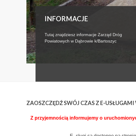
INFORMACJE
Tutaj znajdziesz informacje Zarząd Dróg
Powiatowych w Dąbrowie k/Bartoszyc
ZAOSZCZĘDŹ
SWÓJ CZAS Z E-USŁUGAM
Z przyjemnością informujemy o uruchomionych
E- sługi są dostępne na stroni