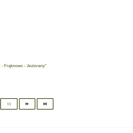
 - Frąknowo - Jeziorany"
11