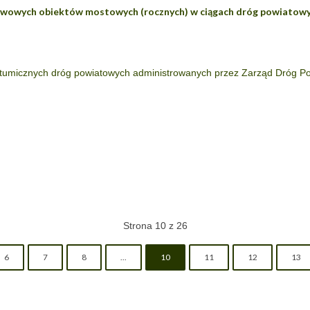
wowych obiektów mostowych (rocznych) w ciągach dróg powiatowyc
tumicznych dróg powiatowych administrowanych przez Zarząd Dróg Po
Strona 10 z 26
6
7
8
...
10
11
12
13