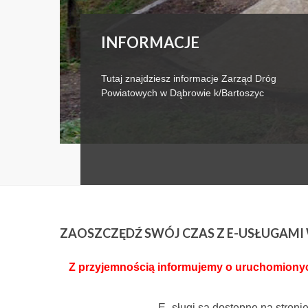
INFORMACJE
Tutaj znajdziesz informacje Zarząd Dróg
Powiatowych w Dąbrowie k/Bartoszyc
ZAOSZCZĘDŹ
SWÓJ CZAS Z E-USŁUGAM
Z przyjemnością informujemy o uruchomionych
E- sługi są dostępne na stroni