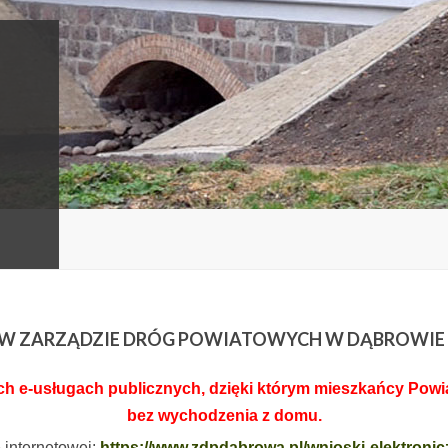
I W ZARZĄDZIE DRÓG POWIATOWYCH W DĄBROWIE
 e-usługach publicznych, dzięki którym mieszkańcy Powiat
bez wychodzenia z domu.
e internetowej:
https://www.zdpdabrowa.pl/wnioski-elektronic