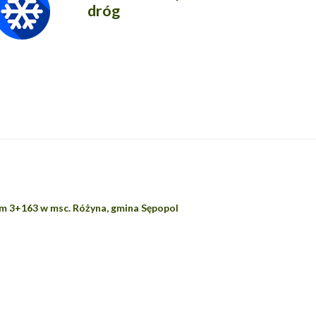
dróg
m 3+163 w msc. Różyna, gmina Sępopol