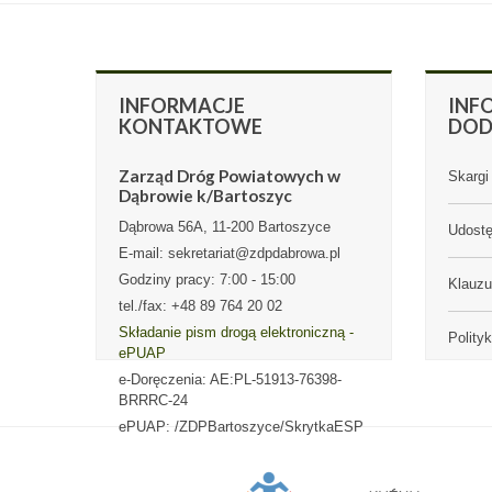
INFORMACJE
INF
KONTAKTOWE
DO
Zarząd Dróg Powiatowych w
Skargi 
Dąbrowie k/Bartoszyc
Dąbrowa 56A, 11-200 Bartoszyce
Udostę
E-mail: sekretariat@zdpdabrowa.pl
Godziny pracy: 7:00 - 15:00
Klauz
tel./fax: +48 89 764 20 02
Składanie pism drogą elektroniczną -
Polity
ePUAP
e-Doręczenia: AE:PL-51913-76398-
BRRRC-24
ePUAP: /ZDPBartoszyce/SkrytkaESP