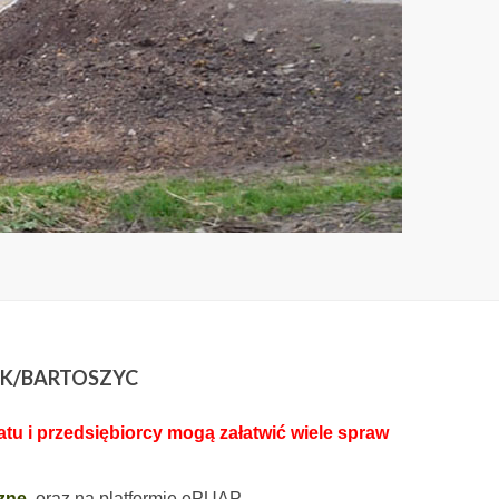
 K/BARTOSZYC
u i przedsiębiorcy mogą załatwić wiele spraw
zne
oraz na platformie ePUAP.