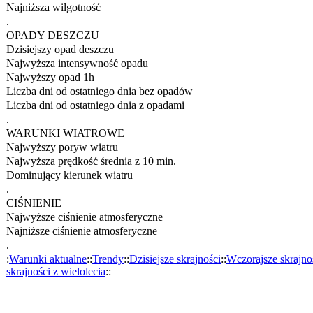
Najniższa wilgotność
.
OPADY DESZCZU
Dzisiejszy opad deszczu
Najwyższa intensywność opadu
Najwyższy opad 1h
Liczba dni od ostatniego dnia bez opadów
Liczba dni od ostatniego dnia z opadami
.
WARUNKI WIATROWE
Najwyższy poryw wiatru
Najwyższa prędkość średnia z 10 min.
Dominujący kierunek wiatru
.
CIŚNIENIE
Najwyższe ciśnienie atmosferyczne
Najniższe ciśnienie atmosferyczne
.
:
Warunki aktualne
::
Trendy
::
Dzisiejsze skrajności
::
Wczorajsze skrajno
skrajności z wielolecia
::