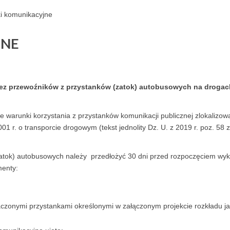
ki komunikacyjne
JNE
zez przewoźników z przystanków (zatok) autobusowych na droga
 warunki korzystania z przystanków komunikacji publicznej zlokalizo
001 r. o transporcie drogowym (tekst jednolity Dz. U. z 2019 r. poz. 58 
(zatok) autobusowych należy przedłożyć 30 dni przed rozpoczęciem w
menty:
aczonymi przystankami określonymi w załączonym projekcie rozkładu ja