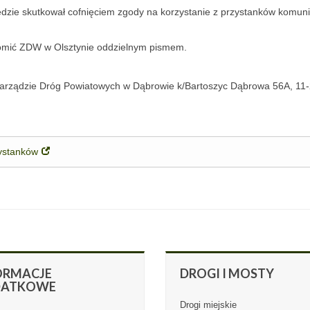
dzie skutkował cofnięciem zgody na korzystanie z przystanków komuni
domić ZDW w Olsztynie oddzielnym pismem.
Zarządzie Dróg Powiatowych w Dąbrowie k/Bartoszyc Dąbrowa 56A, 11-
ystanków
ORMACJE
DROGI
I MOSTY
DATKOWE
Drogi miejskie