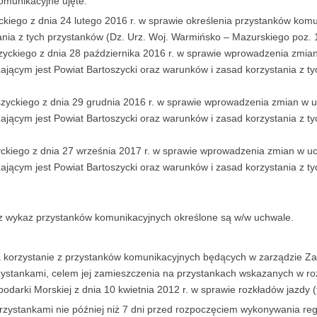
omunikacyjne ujęte:
iego z dnia 24 lutego 2016 r. w sprawie określenia przystanków komun
ania z tych przystanków (Dz. Urz. Woj. Warmińsko – Mazurskiego poz. 1
yckiego z dnia 28 października 2016 r. w sprawie wprowadzenia zmia
zającym jest Powiat Bartoszycki oraz warunków i zasad korzystania z 
zyckiego z dnia 29 grudnia 2016 r. w sprawie wprowadzenia zmian w u
zającym jest Powiat Bartoszycki oraz warunków i zasad korzystania z 
ckiego z dnia 27 września 2017 r. w sprawie wprowadzenia zmian w u
zającym jest Powiat Bartoszycki oraz warunków i zasad korzystania z 
z wykaz przystanków komunikacyjnych określone są w/w uchwale.
a korzystanie z przystanków komunikacyjnych będących w zarządzie Z
stankami, celem jej zamieszczenia na przystankach wskazanych w rozkł
arki Morskiej z dnia 10 kwietnia 2012 r. w sprawie rozkładów jazdy (tek
zystankami nie później niż 7 dni przed rozpoczęciem wykonywania re