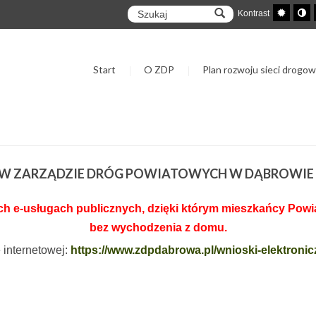
Kontrast
Start
O ZDP
Plan rozwoju sieci drogow
I W ZARZĄDZIE DRÓG POWIATOWYCH W DĄBROWIE
 e-usługach publicznych, dzięki którym mieszkańcy Powiat
bez wychodzenia z domu.
e internetowej:
https://www.zdpdabrowa.pl/wnioski-elektronic