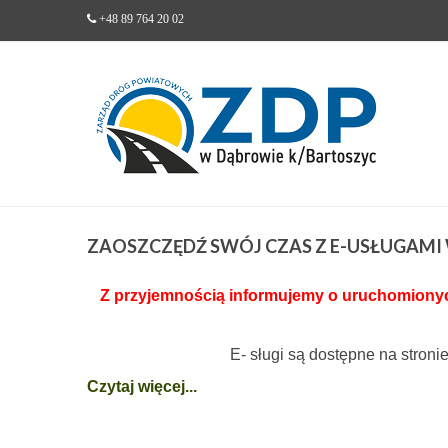
+48 89 764 20 02
ZAOSZCZĘDŹ
SWÓJ CZAS Z E-USŁUGAM
Z przyjemnością informujemy o uruchomionych
E- sługi są dostępne na stroni
Czytaj więcej...