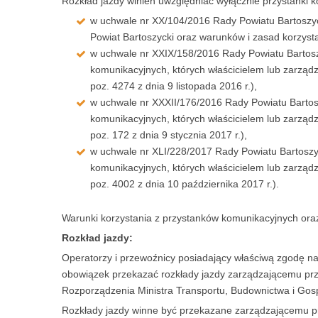
Rozkład jazdy winien uwzględniać wyłącznie przystanki k
w uchwale nr XX/104/2016 Rady Powiatu Bartoszyck
Powiat Bartoszycki oraz warunków i zasad korzyst
w uchwale nr XXIX/158/2016 Rady Powiatu Bartosz
komunikacyjnych, których właścicielem lub zarząd
poz. 4274 z dnia 9 listopada 2016 r.),
w uchwale nr XXXII/176/2016 Rady Powiatu Bartos
komunikacyjnych, których właścicielem lub zarząd
poz. 172 z dnia 9 stycznia 2017 r.),
w uchwale nr XLI/228/2017 Rady Powiatu Bartoszy
komunikacyjnych, których właścicielem lub zarząd
poz. 4002 z dnia 10 października 2017 r.).
Warunki korzystania z przystanków komunikacyjnych ora
Rozkład jazdy:
Operatorzy i przewoźnicy posiadający właściwą zgodę n
obowiązek przekazać rozkłady jazdy zarządzającemu przy
Rozporządzenia Ministra Transportu, Budownictwa i Gospod
Rozkłady jazdy winne być przekazane zarządzającemu pr