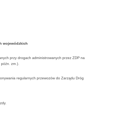
ch wojewódzkich
wanych przy drogach administrowanych przez ZDP na
z późn. zm.).
ykonywania regularnych przewozów do Zarządu Dróg
zdy.