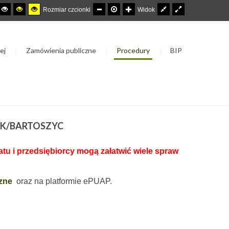
Rozmiar czcionki
Widok
ej
Zamówienia publiczne
Procedury
BIP
 K/BARTOSZYC
u i przedsiębiorcy mogą załatwić wiele spraw
zne
oraz na platformie ePUAP.