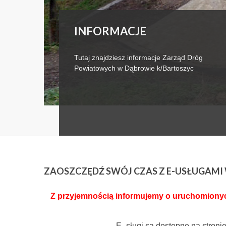
INFORMACJE
Tutaj znajdziesz informacje Zarząd Dróg
Powiatowych w Dąbrowie k/Bartoszyc
ZAOSZCZĘDŹ
SWÓJ CZAS Z E-USŁUGAM
Z przyjemnością informujemy o uruchomionych
E- sługi są dostępne na stroni