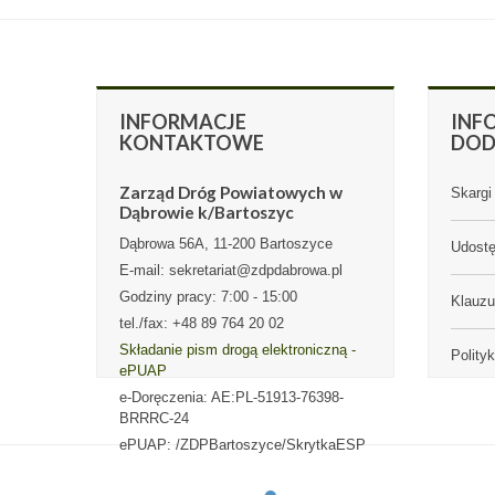
INFORMACJE
INF
KONTAKTOWE
DO
Zarząd Dróg Powiatowych w
Skargi 
Dąbrowie k/Bartoszyc
Dąbrowa 56A, 11-200 Bartoszyce
Udostę
E-mail: sekretariat@zdpdabrowa.pl
Godziny pracy: 7:00 - 15:00
Klauz
tel./fax: +48 89 764 20 02
Składanie pism drogą elektroniczną -
Polity
ePUAP
e-Doręczenia: AE:PL-51913-76398-
BRRRC-24
ePUAP: /ZDPBartoszyce/SkrytkaESP