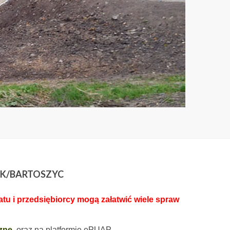
 K/BARTOSZYC
u i przedsiębiorcy mogą załatwić wiele spraw
zne
oraz na platformie ePUAP.