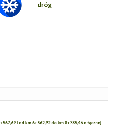
dróg
567,69 i od km 6+562,92 do km 8+785,46 o łącznej