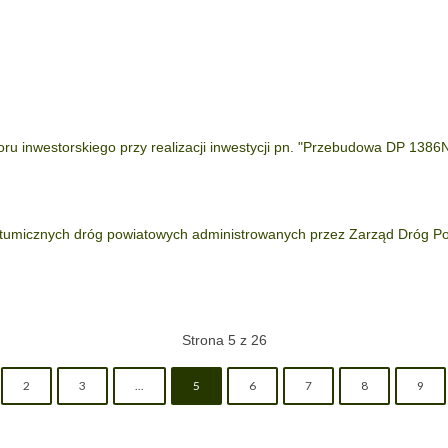
oru inwestorskiego przy realizacji inwestycji pn. "Przebudowa DP 138
tumicznych dróg powiatowych administrowanych przez Zarząd Dróg Po
Strona 5 z 26
2
3
...
5
6
7
8
9