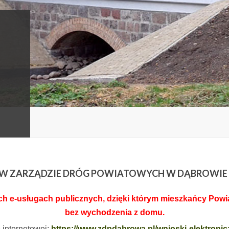
I W ZARZĄDZIE DRÓG POWIATOWYCH W DĄBROWIE
 e-usługach publicznych, dzięki którym mieszkańcy Powiat
bez wychodzenia z domu.
e internetowej:
https://www.zdpdabrowa.pl/wnioski-elektronic