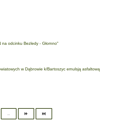
6N na odcinku Bezledy - Głomno"
wiatowych w Dąbrowie k/Bartoszyc emulsją asfaltową
...