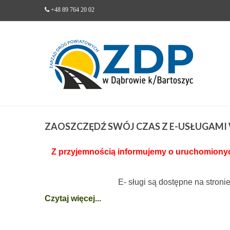
+48 89 764 20 02
ZAOSZCZĘDŹ
SWÓJ CZAS Z E-USŁUGAM
Z przyjemnością informujemy o uruchomionych
E- sługi są dostępne na stroni
Czytaj więcej...