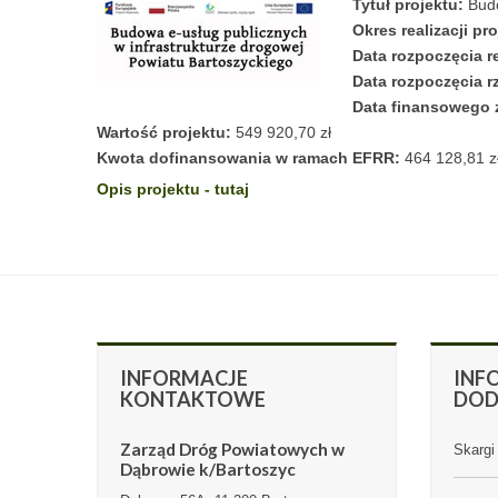
Tytuł projektu:
Budo
Okres realizacji pro
Data rozpoczęcia re
Data rozpoczęcia rz
Data finansowego z
Wartość projektu:
549 920,70 zł
Kwota dofinansowania w ramach EFRR:
464 128,81 z
Opis projektu - tutaj
INFORMACJE
INF
KONTAKTOWE
DO
Zarząd Dróg Powiatowych w
Skargi 
Dąbrowie k/Bartoszyc