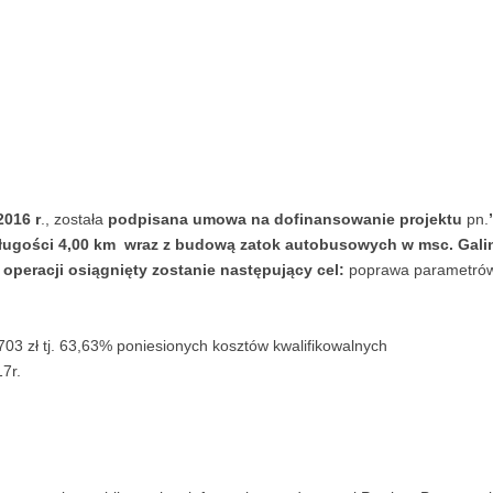
2016 r
., została
podpisana umowa na dofinansowanie projektu
pn.
długości 4,00 km wraz z budową zatok autobusowych w msc. Gali
 operacji osiągnięty zostanie następujący cel:
poprawa parametrów 
703 zł tj. 63,63% poniesionych kosztów kwalifikowalnych
7r.