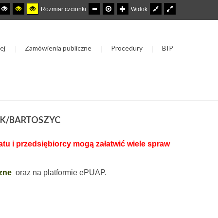
Rozmiar czcionki
Widok
ej
Zamówienia publiczne
Procedury
BIP
 K/BARTOSZYC
u i przedsiębiorcy mogą załatwić wiele spraw
zne
oraz na platformie ePUAP.