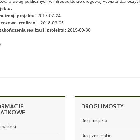
wa e-usług publicznych w infrastrukturze drogowej Powiatu Bartoszyc
jektu:
alizacji projektu:
2017-07-24
eczowej realizacji:
2018-03-05
akończenia realizacji projektu:
2019-09-30
ł
ORMACJE
DROGI
I MOSTY
DATKOWE
Drogi miejskie
i wnioski
Drogi zamiejskie