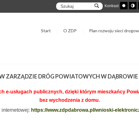
Kontrast
Start
O ZDP
Plan rozwoju sieci drogow
I W ZARZĄDZIE DRÓG POWIATOWYCH W DĄBROWIE
 e-usługach publicznych, dzięki którym mieszkańcy Powiat
bez wychodzenia z domu.
e internetowej:
https://www.zdpdabrowa.pl/wnioski-elektronic