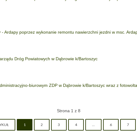
 - Ardapy poprzez wykonanie remontu nawierzchni jezdni w msc. Arda
Zarządu Dróg Powiatowych w Dąbrowie k/Bartoszyc
ministracyjno-biurowym ZDP w Dąbrowie k/Bartoszyc wraz z fotowolta
Strona 1 z 8
TYKUŁ
1
2
3
4
...
6
7