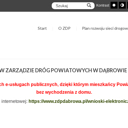
Kontrast
Start
O ZDP
Plan rozwoju sieci drogow
I W ZARZĄDZIE DRÓG POWIATOWYCH W DĄBROWIE
 e-usługach publicznych, dzięki którym mieszkańcy Powiat
bez wychodzenia z domu.
e internetowej:
https://www.zdpdabrowa.pl/wnioski-elektronic