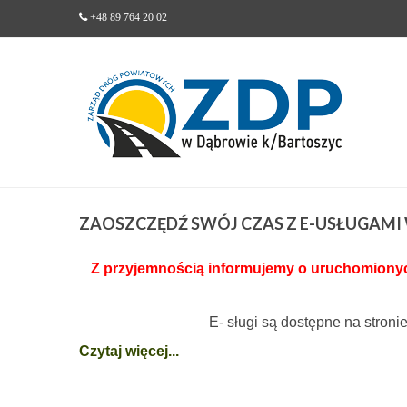
+48 89 764 20 02
ZAOSZCZĘDŹ
SWÓJ CZAS Z E-USŁUGAM
Z przyjemnością informujemy o uruchomionych
E- sługi są dostępne na stroni
Czytaj więcej...