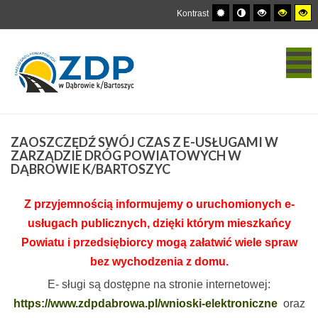
Kontrast
ZAOSZCZĘDŹ
SWÓJ CZAS Z E-USŁUGAMI W
ZARZĄDZIE DRÓG POWIATOWYCH W
DĄBROWIE K/BARTOSZYC
Z przyjemnością informujemy o uruchomionych e-
usługach publicznych, dzięki którym mieszkańcy
Powiatu i przedsiębiorcy mogą załatwić wiele spraw
bez wychodzenia z domu.
E- sługi są dostępne na stronie internetowej:
https://www.zdpdabrowa.pl/wnioski-elektroniczne
oraz