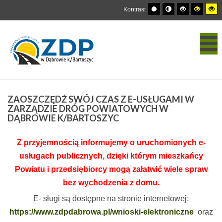
Kontrast
ZAOSZCZĘDŹ
SWÓJ CZAS Z E-USŁUGAMI W
ZARZĄDZIE DRÓG POWIATOWYCH W
DĄBROWIE K/BARTOSZYC
Z przyjemnością informujemy o uruchomionych e-
usługach publicznych, dzięki którym mieszkańcy
Powiatu i przedsiębiorcy mogą załatwić wiele spraw
bez wychodzenia z domu.
E- sługi są dostępne na stronie internetowej:
https://www.zdpdabrowa.pl/wnioski-elektroniczne
oraz